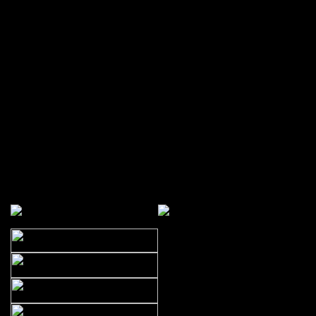
Znani i lubiani
sobota, 17 maj 2008
Fotografie różne...