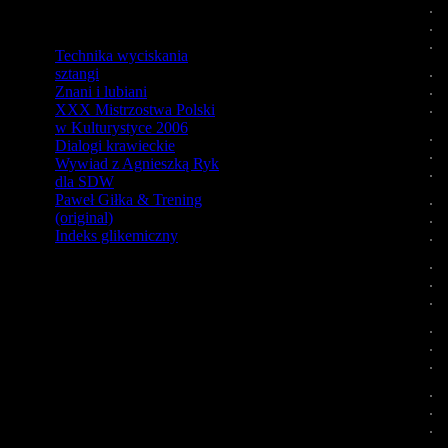
Technika wyciskania
sztangi
Znani i lubiani
XXX Mistrzostwa Polski
w Kulturystyce 2006
Dialogi krawieckie
Wywiad z Agnieszką Ryk
dla SDW
Paweł Giłka & Trening
(original)
Indeks glikemiczny