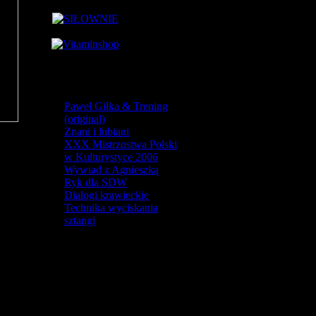
Paweł Giłka & Trening
(original)
Znani i lubiani
XXX Mistrzostwa Polski
w Kulturystyce 2006
Wywiad z Agnieszką
Ryk dla SDW
Dialogi krawieckie
Technika wyciskania
sztangi
2201962 razy