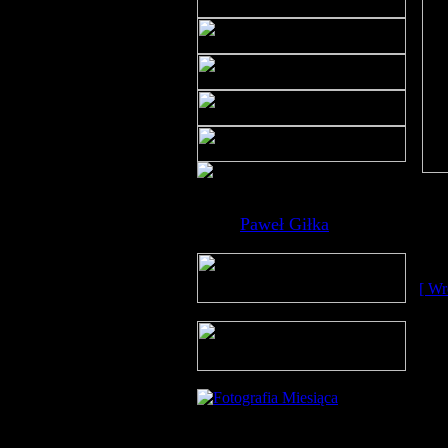
Paweł Giłka
[ Wr