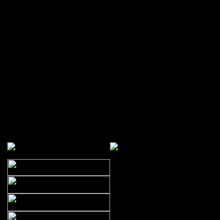
Bytów 2008
poniedziałek, 19 maj 2008
zapraszam do foto-relacji z impr