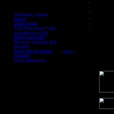
Technika wyciskania
sztangi
Znani i lubiani
XXX Mistrzostwa Polski
w Kulturystyce 2006
Dialogi krawieckie
Wywiad z Agnieszką Ryk
Fot.: Paweł Giłka
dla SDW
Paweł Giłka & Trening
[ Wróć ]
(original)
Indeks glikemiczny